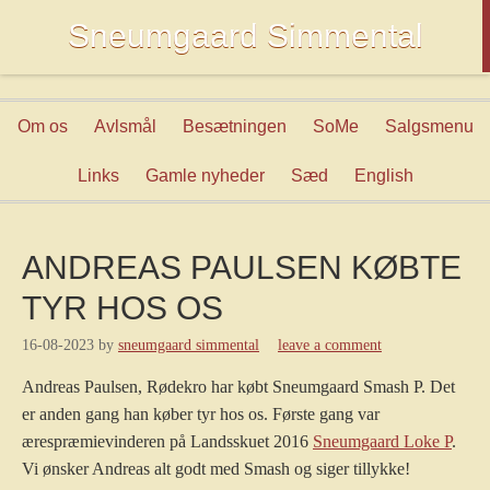
Sneumgaard Simmental
Om os
Avlsmål
Besætningen
SoMe
Salgsmenu
Links
Gamle nyheder
Sæd
English
ANDREAS PAULSEN KØBTE
TYR HOS OS
16-08-2023
by
sneumgaard simmental
leave a comment
Andreas Paulsen, Rødekro har købt Sneumgaard Smash P. Det
er anden gang han køber tyr hos os. Første gang var
ærespræmievinderen på Landsskuet 2016
Sneumgaard Loke P
.
Vi ønsker Andreas alt godt med Smash og siger tillykke!